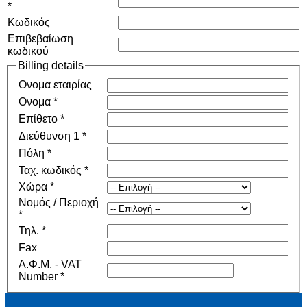
*
Κωδικός
Επιβεβαίωση
κωδικού
Billing details
Ονομα εταιρίας
Ονομα
*
Επίθετο
*
Διεύθυνση 1
*
Πόλη
*
Ταχ. κωδικός
*
Χώρα
*
Νομός / Περιοχή
*
Τηλ.
*
Fax
Α.Φ.Μ. - VAT
Number
*